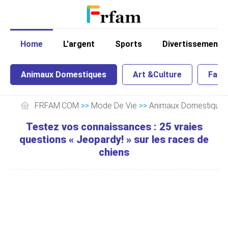
Home
L'argent
Sports
Divertissement
Animaux Domestiques
Art &Culture
Famil
FRFAM.COM
>>
Mode De Vie
>>
Animaux Domestiques
Testez vos connaissances : 25 vraies
questions « Jeopardy! » sur les races de
chiens