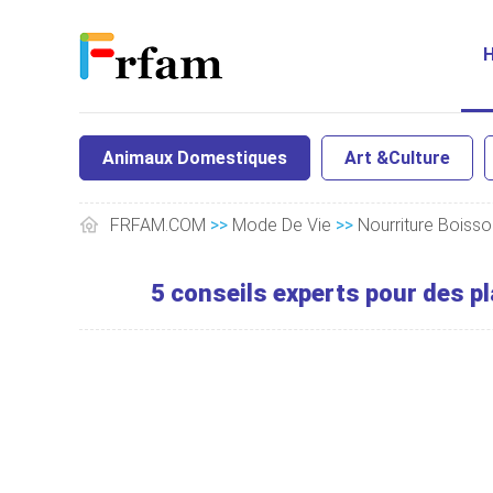
Animaux Domestiques
Art &Culture
FRFAM.COM
>>
Mode De Vie
>>
Nourriture Boisso
5 conseils experts pour des p