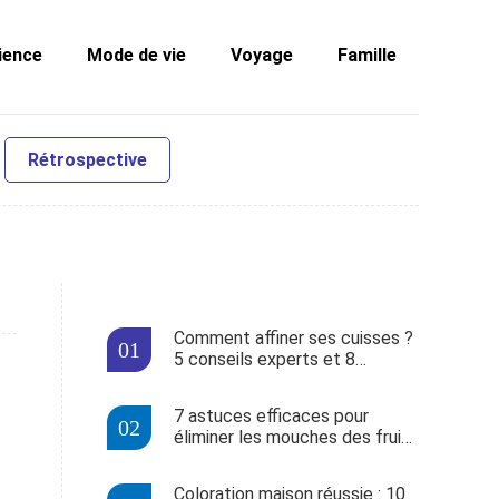
ience
Mode de vie
Voyage
Famille
Rétrospective
Comment affiner ses cuisses ?
5 conseils experts et 8
exercices pour maigrir des
jambes
7 astuces efficaces pour
éliminer les mouches des fruits
de votre maison
Coloration maison réussie : 10