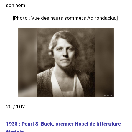
son nom.
[Photo : Vue des hauts sommets Adirondacks.]
20 / 102
1938 : Pearl S. Buck, premier Nobel de littérature
féminin