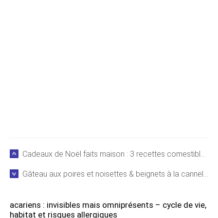
Cadeaux de Noël faits maison : 3 recettes comestibles irrésistibles
Gâteau aux poires et noisettes & beignets à la cannelle : recettes irrésistibles de Nigel Slater
acariens : invisibles mais omniprésents – cycle de vie,
habitat et risques allergiques