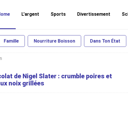
Home
L'argent
Sports
Divertissement
Sc
Famille
Nourriture Boisson
Dans Ton État
n
olat de Nigel Slater : crumble poires et
ux noix grillées