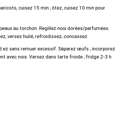
haricots, cuisez 15 min ; ôtez, cuisez 10 min pour
ez peaux au torchon. Regillez noix dorées/parfumées.
ez, versez huilé, refroidissez, concassez.
d ez sans remuer excessif. Séparez œufs ; incorporez
t avec noix. Versez dans tarte froide ; fridge 2-3 h