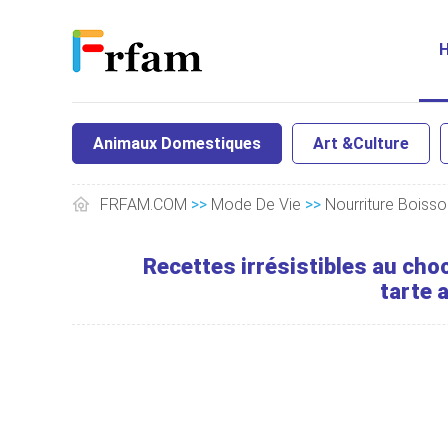
Animaux Domestiques
Art &Culture
FRFAM.COM
>>
Mode De Vie
>>
Nourriture Boisso
Recettes irrésistibles au choc
tarte a