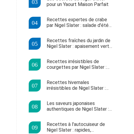
pour un Yaourt Maison Parfait
Recettes expertes de crabe
par Nigel Slater : salade d'été
et soupe froide
Recettes fraîches du jardin de
Nigel Slater : apaisement vert
et saveurs estivales
Recettes irrésistibles de
courgettes par Nigel Slater :
beignets et salades d'été
Recettes hivernales
irrésistibles de Nigel Slater :
ingrédients insolites et faciles
à trouver
Les saveurs japonaises
authentiques de Nigel Slater :
un voyage culinaire inoubliable
Recettes à l'autocuiseur de
Nigel Slater : rapides,