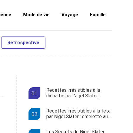
ience
Mode de vie
Voyage
Famille
Rétrospective
Recettes irrésistibles à la
rhubarbe par Nigel Slater,
expert culinaire
Recettes irrésistibles à la feta
par Nigel Slater : omelette aux
épinards et feta rôtie aux
betteraves
Les Secrets de Nigel Slater