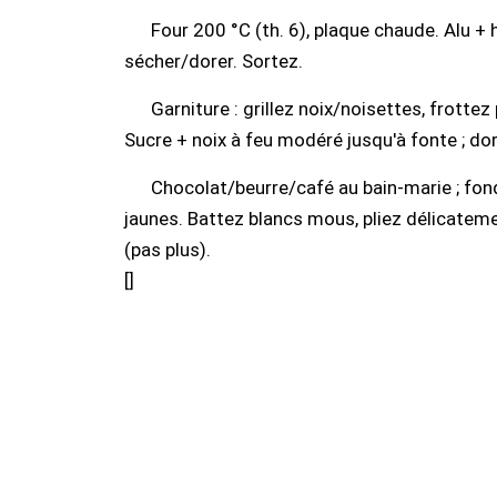
Four 200 °C (th. 6), plaque chaude. Alu + 
sécher/dorer. Sortez.
Garniture : grillez noix/noisettes, frott
Sucre + noix à feu modéré jusqu'à fonte ; dor
Chocolat/beurre/café au bain-marie ; fon
jaunes. Battez blancs mous, pliez délicatemen
(pas plus).
[
]