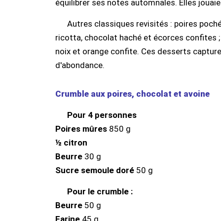
équilibrer ses notes automnales. Elles jouaien
Autres classiques revisités : poires poch
ricotta, chocolat haché et écorces confites ;
noix et orange confite. Ces desserts capture
d'abondance.
Crumble aux poires, chocolat et avoine
Pour 4 personnes
Poires mûres
850 g
½ citron
Beurre
30 g
Sucre semoule doré
50 g
Pour le crumble :
Beurre
50 g
Farine
45 g