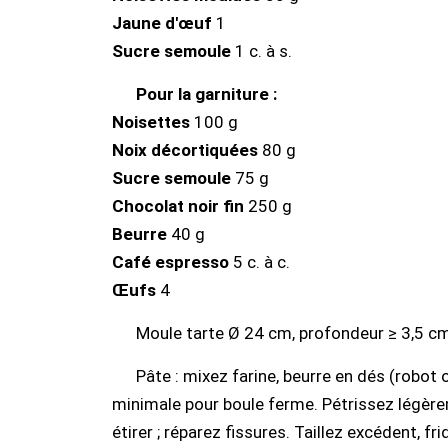
Jaune d'œuf
1
Sucre semoule
1 c. à s.
Pour la garniture :
Noisettes
100 g
Noix décortiquées
80 g
Sucre semoule
75 g
Chocolat noir fin
250 g
Beurre
40 g
Café espresso
5 c. à c.
Œufs
4
Moule tarte Ø 24 cm, profondeur ≥ 3,5 cm 
Pâte : mixez farine, beurre en dés (robot o
minimale pour boule ferme. Pétrissez légèr
étirer ; réparez fissures. Taillez excédent, fr