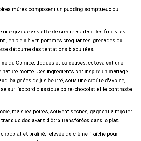
s poires mûres composent un pudding somptueux qui
e une grande assiette de crème abritant les fruits les
ent ; en plein hiver, pommes croquantes, grenades ou
iette détourne des tentations biscuitées.
enné du Comice, dodues et pulpeuses, côtoyaient une
e nature morte. Ces ingrédients ont inspiré un mariage
aud, baignées de jus beurré, sous une croûte d'avoine,
e sur l'accord classique poire-chocolat et le contraste
le, mais les poires, souvent sèches, gagnent à mijoter
translucides avant d'être transférées dans le plat.
 chocolat et praliné, relevée de crème fraîche pour