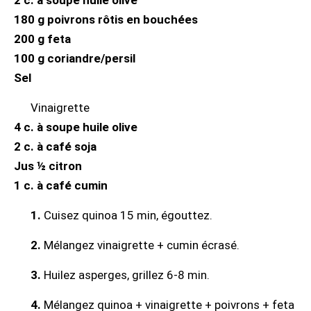
180 g poivrons rôtis en bouchées
200 g feta
100 g coriandre/persil
Sel
Vinaigrette
4 c. à soupe huile olive
2 c. à café soja
Jus ½ citron
1 c. à café cumin
1.
Cuisez quinoa 15 min, égouttez.
2.
Mélangez vinaigrette + cumin écrasé.
3.
Huilez asperges, grillez 6-8 min.
4.
Mélangez quinoa + vinaigrette + poivrons + feta