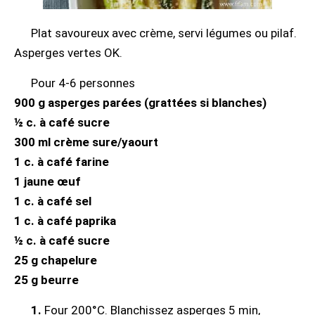
Plat savoureux avec crème, servi légumes ou pilaf.
Asperges vertes OK.
Pour 4-6 personnes
900 g asperges parées (grattées si blanches)
½ c. à café sucre
300 ml crème sure/yaourt
1 c. à café farine
1 jaune œuf
1 c. à café sel
1 c. à café paprika
½ c. à café sucre
25 g chapelure
25 g beurre
1.
Four 200°C. Blanchissez asperges 5 min,