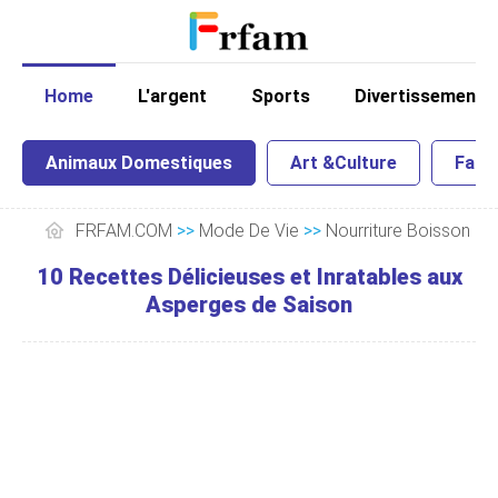
Home
L'argent
Sports
Divertissement
Animaux Domestiques
Art &Culture
Famil
FRFAM.COM
>>
Mode De Vie
>>
Nourriture Boisson
10 Recettes Délicieuses et Inratables aux
Asperges de Saison