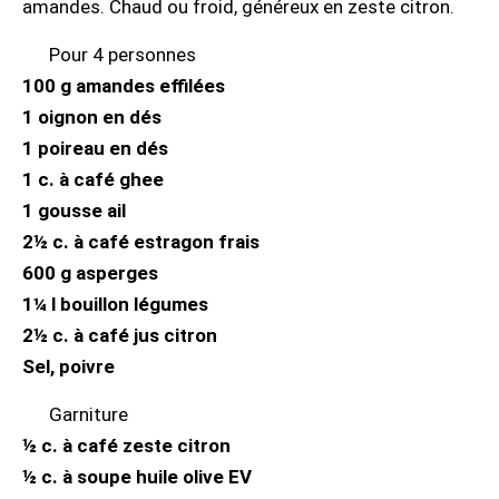
amandes. Chaud ou froid, généreux en zeste citron.
Pour 4 personnes
100 g amandes effilées
1 oignon en dés
1 poireau en dés
1 c. à café ghee
1 gousse ail
2½ c. à café estragon frais
600 g asperges
1¼ l bouillon légumes
2½ c. à café jus citron
Sel, poivre
Garniture
½ c. à café zeste citron
½ c. à soupe huile olive EV